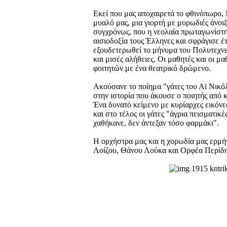
Εκεί που μας αποχαιρετά το φθινόπωρο, 
μυαλό μας, μια γιορτή με μυρωδιές άνοιξ
συγχρόνως, που η νεολαία πρωταγωνίστη
αισιοδοξία τους Έλληνες και σφράγισε έτ
εξουδετερωθεί το μήνυμα του Πολυτεχν
και μισές αλήθειες. Οι μαθητές και οι μ
φοιτητών με ένα θεατρικό δρώμενο.
Ακούσανε το ποίημα "γάτες του Αϊ Νικόλ
στην ιστορία που άκουσε ο ποιητής από 
Ένα δυνατό κείμενο με κυρίαρχες εικόνες
και στο τέλος οι γάτες "άγρια πεισματικ
χαθήκανε, δεν άντεξαν τόσο φαρμάκι".
Η ορχήστρα μας και η χορωδία μας ερμ
Λοίζου, Θάνου Λούκα και Ορφέα Περίδη