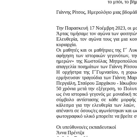
το μπόι, το βή
Γιάννης Ρίτσος, Ημερολόγιο μιας βδομά
Την Παρασκευή 17 Νοέμβρη 2023, οι μαθ
Άρτας τιμήσαμε τον αγώνα των φοιτητών
Ελευθερία, τον αγώνα τους για μια κοι
κυριαρχία.
Οι μαθητές και οι μαθήτριες της Γ΄ Λυ
αφήγηση των ιστορικών γεγονότων, τ
ημερών» της Κωστούλας Μητροπούλου 
απαγγελία ποιημάτων των Γιάννη Ρίτσο
Η ορχήστρα της Γ΄Γυμνασίου, η χορωδ
ερμήνευσαν τραγούδια των Γιάννη Μα
Περγιάλη, Σταύρου Ξαρχάκου - Ιάκωβο
50 χρόνια μετά την εξέγερση, το Πολυτ
ως ένα ιστορικό γεγονός με μοναδική πο
σύμβολο αντίστασης σε κάθε μορφής
κάλεσμα για την ελευθερία των λαών, 
απέναντι σε όσους/ες αγωνίστηκαν και ω
φωτογραφικό υλικό μπορείτε να βρείτε σ
Οι υπεύθυνοι/ες εκπαιδευτικοί
Άννα Πρέντζα