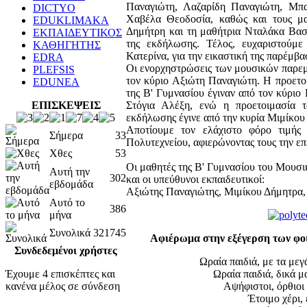
Παναγιώτη, Λαζαρίδη Παναγιώτη, Μπ
DICTYO
Χαβέλα Θεοδοσία, καθώς και τους μ
EDUKLIMAKA
Δημήτρη και τη μαθήτρια Νταλάκα Βασι
ΕΚΠΑΙΔΕΥΤΙΚΟΣ
της εκδήλωσης. Τέλος, ευχαριστούμε
ΚΑΘΗΓΗΤΗΣ
Κατερίνα, για την εικαστική της παρέμβα
EDRA
Οι ενορχηστρώσεις των μουσικών παρε
PLEFSIS
τον κύριο Αξιώτη Παναγιώτη. Η προετοι
EDUNEA
της Β' Γυμνασίου έγιναν από τον κύριο
ΕΠΙΣΚΕΨΕΙΣ
Στόγια Αλέξη, ενώ η προετοιμασία τ
εκδήλωσης έγινε από την κυρία Μιμίκου
Αποτίουμε τον ελάχιστο φόρο τιμής 
Σήμερα
33
Πολυτεχνείου, αφιερώνοντας τους την ε
Χθες
53
Οι μαθητές της Β' Γυμνασίου του Μουσι
Αυτή την
302
και οι υπεύθυνοι εκπαιδευτικοί:
εβδομάδα
Αξιώτης Παναγιώτης, Μιμίκου Δήμητρα,
Αυτό το
386
μήνα
Συνολικά
321745
Αφιέρωμα στην εξέγερση των φοι
Συνδεδεμένοι χρήστες
Ωραία παιδιά, με τα μεγ
Έχουμε 4 επισκέπτες και
Ωραία παιδιά, δικά μ
κανένα μέλος σε σύνδεση
Αψήφιστοι, όρθιοι
Έτοιμο χέρι,