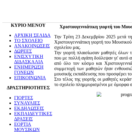
ΚΥΡΙΟ ΜΕΝΟΥ
Χριστουγεννιάτικη γιορτή του Μουσ
ΑΡΧΙΚΗ ΣΕΛΙΔΑ
Την Τρίτη 23 Δεκεμβρίου 2025 μετά τη
ΤΟ ΣΧΟΛΕΙΟ
Χριστουγεννιάτικη γιορτή του Μουσικο
ΑΝΑΚΟΙΝΩΣΕΙΣ
σχολείου μας.
ΔΩΡΕΕΣ
Την γιορτή πλαισίωσαν μαθητές όλων τ
ΕΝΙΣΧΥΤΙΚΗ
που με πολλή αγάπη δούλεψαν γι' αυτό α
ΔΙΔΑΣΚΑΛΙΑ
από όλο τον κόσμο και Χριστουγεννι
ΕΝΗΜΕΡΩΣΗ
συμμετοχή των μαθητών ήταν ενθουσιώδ
ΓΟΝΕΩΝ
μουσικής εκπαίδευσης που προσφέρει το
ΕΠΙΚΟΙΝΩΝΙΑ
Στο τέλος της γιορτής οι μαθητές κερά
το σχολείο πλημμυρισμένοι με όμορφα 
ΔΡΑΣΤΗΡΙΟΤΗΤΕΣ
ΓΙΟΡΤΕΣ
ΣΥΝΑΥΛΙΕΣ
ΕΚΔΗΛΩΣΕΙΣ
ΕΚΠΑΙΔΕΥΤΙΚΕΣ
ΔΡΑΣΕΙΣ
ΕΟΡΤΙΑ
ΜΟΥΣΙΚΩΝ