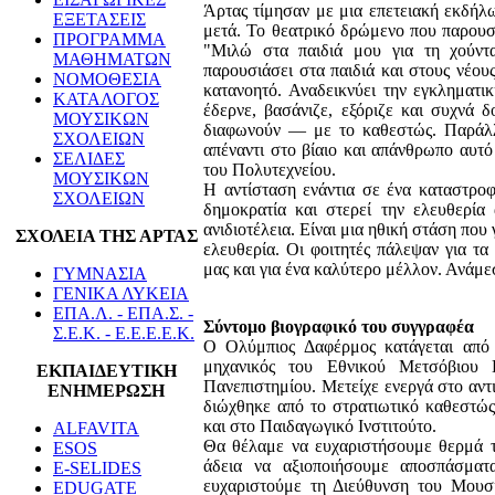
Άρτας τίμησαν με μια επετειακή εκδήλ
ΕΞΕΤΑΣΕΙΣ
μετά. Το θεατρικό δρώμενο που παρουσ
ΠΡΟΓΡΑΜΜΑ
"Μιλώ στα παιδιά μου για τη χούντα
ΜΑΘΗΜΑΤΩΝ
παρουσιάσει στα παιδιά και στους νέου
ΝΟΜΟΘΕΣΙΑ
κατανοητό. Αναδεικνύει την εγκληματι
ΚΑΤΑΛΟΓΟΣ
έδερνε, βασάνιζε, εξόριζε και συχνά
ΜΟΥΣΙΚΩΝ
διαφωνούν — με το καθεστώς. Παράλλη
ΣΧΟΛΕΙΩΝ
απέναντι στο βίαιο και απάνθρωπο αυτ
ΣΕΛΙΔΕΣ
του Πολυτεχνείου.
ΜΟΥΣΙΚΩΝ
Η αντίσταση ενάντια σε ένα καταστροφ
ΣΧΟΛΕΙΩΝ
δημοκρατία και στερεί την ελευθερία 
ανιδιοτέλεια. Είναι μια ηθική στάση που
ΣΧΟΛΕΙΑ ΤΗΣ ΑΡΤΑΣ
ελευθερία. Οι φοιτητές πάλεψαν για τ
μας και για ένα καλύτερο μέλλον. Ανάμε
ΓΥΜΝΑΣΙΑ
ΓΕΝΙΚΑ ΛΥΚΕΙΑ
ΕΠΑ.Λ. - ΕΠΑ.Σ. -
Σύντομο βιογραφικό του συγγραφέα
Σ.Ε.Κ. - Ε.Ε.Ε.Ε.Κ.
Ο Ολύμπιος Δαφέρμος κατάγεται από 
μηχανικός του Εθνικού Μετσόβιου Π
ΕΚΠΑΙΔΕΥΤΙΚΗ
Πανεπιστημίου. Μετείχε ενεργά στο αντι
ΕΝΗΜΕΡΩΣΗ
διώχθηκε από το στρατιωτικό καθεστώς
και στο Παιδαγωγικό Ινστιτούτο.
ALFAVITA
Θα θέλαμε να ευχαριστήσουμε θερμά 
ESOS
άδεια να αξιοποιήσουμε αποσπάσματ
E-SELIDES
ευχαριστούμε τη Διεύθυνση του Μουσι
EDUGATE