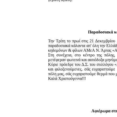
Παραδοσιακά κά
Την Τρίτη το πρωί στις 21 Δεκεμβρίου
παραδοσιακά κάλαντα απ' όλη την Ελλάδ
κηδεμόνων & φίλων ΑΜεΑ Ν. Άρτας «Α
Στη συνέχεια, στο κέντρο της πόλης,
μετέφεραν φωτεινά και αισιόδοξα μηνύμ
Κύριε πρόεδρε του Δ.Σ. του συλλόγου «
και φιλοξενούμενες, σάς ευχαριστούμε 
πόλη μας, σάς ευχαριστούμε θερμά που μ
Καλά Χριστούγεννα!!!
Αφιέρωμα στη