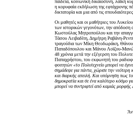
παιδεία, κοινωνική δικαιοσύνη, λαϊκή κυ
η κορυφαία εκδήλωση της εφτάχρονης πά
δικτατορία και μια από τις σπουδαιότερε
Οι μαθητές και οι μαθήτριες του Λυκεί
των ιστορικών γεγονότων, την απόδοση
Κωστούλας Μητροπούλου και την απαγγε
Τάσου Λειβαδίτη, Δημήτρη Ραβάνη-Ρεντ
τραγούδια των Μίκη Θεοδωράκη, Θάνου
Παπαδόπουλου και Μάνου Λοϊζου-Μανώ
48 χρόνια μετά την εξέγερση του Πολυτ
Παπαχρήστου, του εκφωνητή του ραδιο
φοιτητών
«το Πολυτεχνείο μπορεί να έγιν
σημάδεψε για πάντα, χώρισε την νεότερη ι
και διαρκής απειλή. Και υπόμνηση πως το
δημοκρατία και σε ένα καλύτερο κόσμο για
μπορεί να συντριφτεί από καμιάς μορφής Δ
Άν