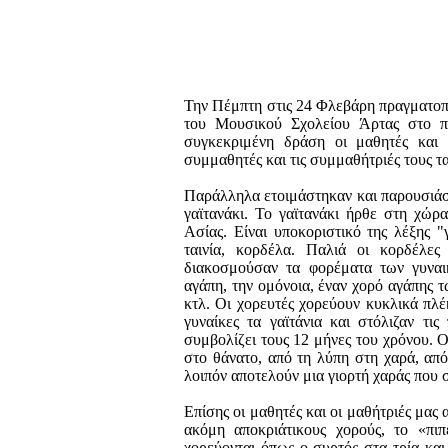
Την Πέμπτη στις 24 Φλεβάρη πραγματοπ
του Μουσικού Σχολείου Άρτας στο π
συγκεκριμένη δράση οι μαθητές και 
συμμαθητές και τις συμμαθήτριές τους τα
Παράλληλα ετοιμάστηκαν και παρουσιάσ
γαϊτανάκι. Το γαϊτανάκι ήρθε στη χώρ
Ασίας. Είναι υποκοριστικό της λέξης "
ταινία, κορδέλα. Παλιά οι κορδέλες
διακοσμούσαν τα φορέματα των γυναι
αγάπη, την ομόνοια, έναν χορό αγάπης 
κτλ. Οι χορευτές χορεύουν κυκλικά πλέ
γυναίκες τα γαϊτάνια και στόλιζαν τι
συμβολίζει τους 12 μήνες του χρόνου. 
στο θάνατο, από τη λύπη στη χαρά, από
λοιπόν αποτελούν μια γιορτή χαράς που 
Επίσης οι μαθητές και οι μαθήτριές μας
ακόμη αποκριάτικους χορούς, το «πι
χορεύονται όπως ο συρτός στα τρία και