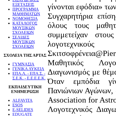
γίνονται εφόδια» τ
ΕΞΕΤΑΣΕΙΣ
ΠΡΟΓΡΑΜΜΑ
Συγχαρητήρια επίση
ΜΑΘΗΜΑΤΩΝ
ΝΟΜΟΘΕΣΙΑ
όλους τους μαθη
ΚΑΤΑΛΟΓΟΣ
ΜΟΥΣΙΚΩΝ
συμμετείχαν στου
ΣΧΟΛΕΙΩΝ
ΣΕΛΙΔΕΣ
λογοτεχνικ
ΜΟΥΣΙΚΩΝ
ΣΧΟΛΕΙΩΝ
Σκιτσοφρένεια@P
ΣΧΟΛΕΙΑ ΤΗΣ ΑΡΤΑΣ
Μαθητικός Λογο
ΓΥΜΝΑΣΙΑ
ΓΕΝΙΚΑ ΛΥΚΕΙΑ
Διαγωνισμός με θέμ
ΕΠΑ.Λ. - ΕΠΑ.Σ. -
Σ.Ε.Κ. - Ε.Ε.Ε.Ε.Κ.
Όταν εμπόδια γί
ΕΚΠΑΙΔΕΥΤΙΚΗ
Πανιώνιων Αγώνων, 
ΕΝΗΜΕΡΩΣΗ
Association for Ast
ALFAVITA
ESOS
Λογοτεχνικός Διαγ
E-SELIDES
EDUGATE