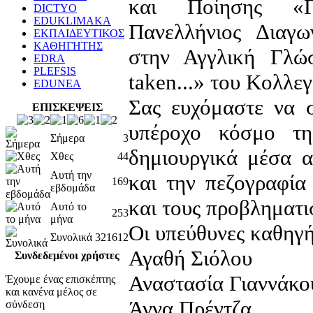
και Ποίησης «Γ
DICTYO
EDUKLIMAKA
Πανελλήνιος Διαγω
ΕΚΠΑΙΔΕΥΤΙΚΟΣ
ΚΑΘΗΓΗΤΗΣ
στην Αγγλική Γλώ
EDRA
PLEFSIS
taken...» του Κολλε
EDUNEA
Σας ευχόμαστε να σ
ΕΠΙΣΚΕΨΕΙΣ
υπέροχο κόσμο τη
Σήμερα
3
δημιουργικά μέσα α
Χθες
44
Αυτή την
και την πεζογραφία
169
εβδομάδα
και τους προβληματι
Αυτό το
253
μήνα
Οι υπεύθυνες καθηγή
Συνολικά
321612
Αγαθή Σιόλου
Συνδεδεμένοι χρήστες
Αναστασία Γιαννάκο
Έχουμε ένας επισκέπτης
και κανένα μέλος σε
Άννα Πρέντζα
σύνδεση