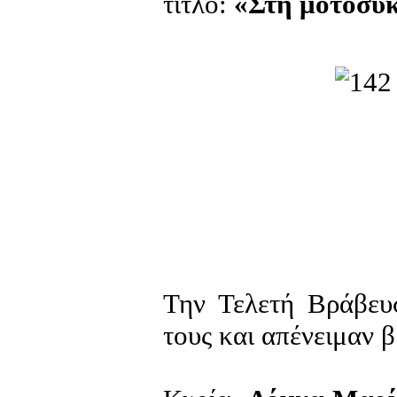
τίτλο:
«Στη μοτοσυκ
Την Τελετή Βράβευ
τους και απένειμαν β