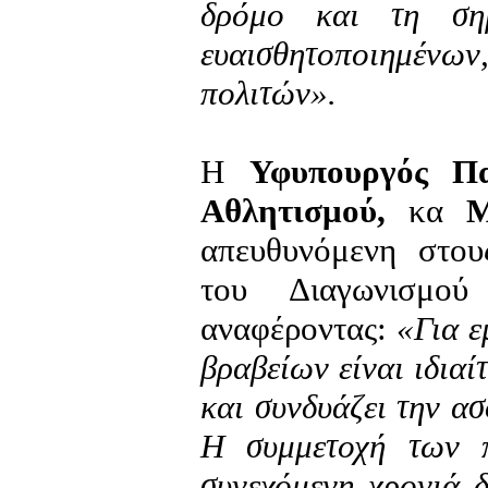
δρόμο και τη ση
ευαισθητοποιημέν
πολιτών».
Η
Υφυπουργός Πα
Αθλητισμού,
κα
Μι
απευθυνόμενη στου
του Διαγωνισμο
αναφέροντας:
«Για ε
βραβείων είναι ιδιαί
και συνδυάζει την ασ
Η συμμετοχή των π
συνεχόμενη χρονιά δ