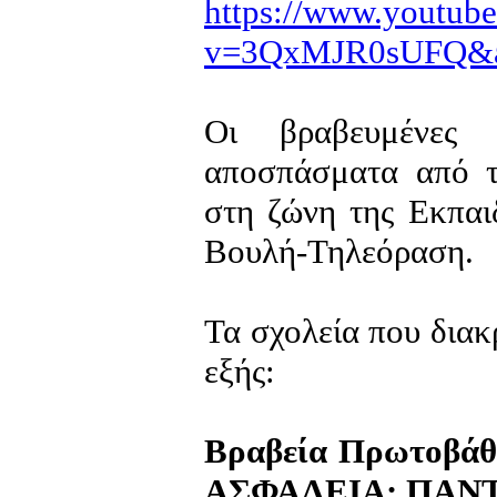
https://www.youtub
v=3QxMJR0sUFQ&ab
Οι βραβευμένες μ
αποσπάσματα από 
στη ζώνη της Εκπαι
Βουλή-Τηλεόραση.
Τα σχολεία που διακ
εξής:
Βραβεία Πρωτοβάθ
ΑΣΦΑΛΕΙΑ: ΠΑΝ