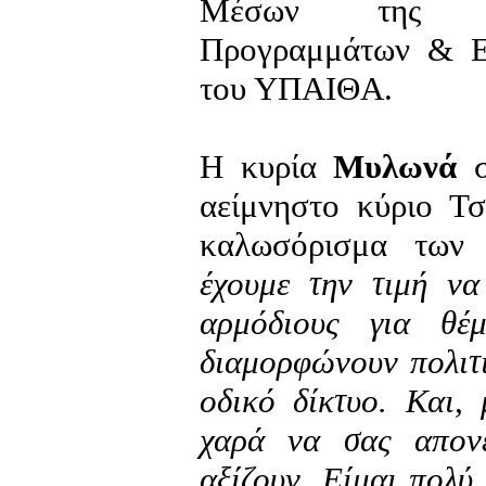
Μέσων της Δι
Προγραμμάτων & Εκ
του ΥΠΑΙΘA.
Η κυρία
Μυλωνά
σ
αείμνηστο κύριο Τ
καλωσόρισμα των
έχουμε την τιμή να
αρμόδιους για θέ
διαμορφώνουν πολιτι
οδικό δίκτυο. Και,
χαρά να σας απον
αξίζουν. Είμαι πολύ