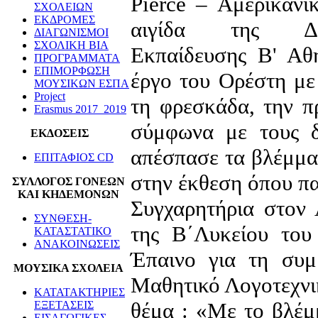
Pierce – Αμερικανι
ΣΧΟΛΕΙΩΝ
ΕΚΔΡΟΜΕΣ
αιγίδα της Διε
ΔΙΑΓΩΝΙΣΜΟΙ
ΣΧΟΛΙΚΗ ΒΙΑ
Εκπαίδευσης Β' Αθ
ΠΡΟΓΡΑΜΜΑΤΑ
ΕΠΙΜΟΡΦΩΣΗ
έργο του Ορέστη με
ΜΟΥΣΙΚΩΝ ΕΣΠΑ
Project
τη φρεσκάδα, την π
Erasmus 2017_2019
σύμφωνα με τους δ
ΕΚΔΟΣΕΙΣ
απέσπασε τα βλέμμα
ΕΠΙΤΑΦΙΟΣ CD
στην έκθεση όπου π
ΣΥΛΛΟΓΟΣ ΓΟΝΕΩΝ
ΚΑΙ ΚΗΔΕΜΟΝΩΝ
Συγχαρητήρια στον
ΣΥΝΘΕΣΗ-
της Β΄Λυκείου του
ΚΑΤΑΣΤΑΤΙΚΟ
ΑΝΑΚΟΙΝΩΣΕΙΣ
Έπαινο για τη συμ
ΜΟΥΣΙΚΑ ΣΧΟΛΕΙΑ
Μαθητικό Λογοτεχνι
ΚΑΤΑΤΑΚΤΗΡΙΕΣ
θέμα : «Με το βλέμ
ΕΞΕΤΑΣΕΙΣ
ΕΙΣΑΓΩΓΙΚΕΣ