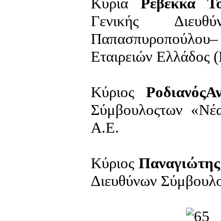
Κυρία
Ρεβέκκα Το
Γενικής Διευθύ
Παπασπυροπούλο
Εταιρειών Ελλάδος 
Κύριος
ΡοδιανόςΑν
Σύμβουλοςτων «Νέ
Α.Ε.
Κύριος
Παναγιώτης
Διευθύνων Σύμβουλο