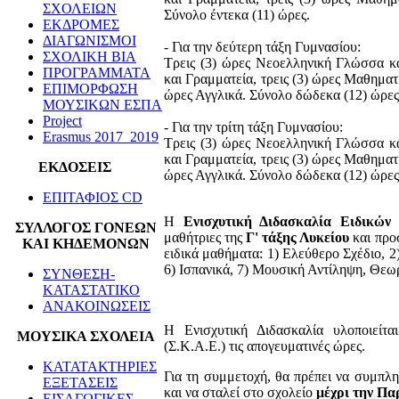
ΣΧΟΛΕΙΩΝ
Σύνολο έντεκα (11) ώρες.
ΕΚΔΡΟΜΕΣ
ΔΙΑΓΩΝΙΣΜΟΙ
- Για την δεύτερη τάξη Γυμνασίου:
ΣΧΟΛΙΚΗ ΒΙΑ
Τρεις (3) ώρες Νεοελληνική Γλώσσα κ
ΠΡΟΓΡΑΜΜΑΤΑ
και Γραμματεία, τρεις (3) ώρες Μαθηματι
ΕΠΙΜΟΡΦΩΣΗ
ώρες Αγγλικά. Σύνολο δώδεκα (12) ώρες
ΜΟΥΣΙΚΩΝ ΕΣΠΑ
Project
- Για την τρίτη τάξη Γυμνασίου:
Erasmus 2017_2019
Τρεις (3) ώρες Νεοελληνική Γλώσσα κ
και Γραμματεία, τρεις (3) ώρες Μαθηματι
ΕΚΔΟΣΕΙΣ
ώρες Αγγλικά. Σύνολο δώδεκα (12) ώρες
ΕΠΙΤΑΦΙΟΣ CD
Η
Ενισχυτική Διδασκαλία Ειδικώ
ΣΥΛΛΟΓΟΣ ΓΟΝΕΩΝ
μαθήτριες της
Γ' τάξης Λυκείου
και προσ
ΚΑΙ ΚΗΔΕΜΟΝΩΝ
ειδικά μαθήματα: 1) Ελεύθερο Σχέδιο, 2)
6) Ισπανικά, 7) Μουσική Αντίληψη, Θεωρ
ΣΥΝΘΕΣΗ-
ΚΑΤΑΣΤΑΤΙΚΟ
ΑΝΑΚΟΙΝΩΣΕΙΣ
Η Ενισχυτική Διδασκαλία υλοποιείτα
ΜΟΥΣΙΚΑ ΣΧΟΛΕΙΑ
(Σ.Κ.Α.Ε.) τις απογευματινές ώρες.
ΚΑΤΑΤΑΚΤΗΡΙΕΣ
Για τη συμμετοχή, θα πρέπει να συμπλ
ΕΞΕΤΑΣΕΙΣ
και να σταλεί στο σχολείο
μέχρι την Πα
ΕΙΣΑΓΩΓΙΚΕΣ