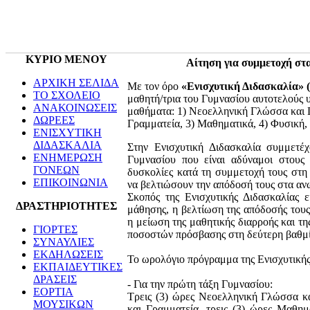
ΚΥΡΙΟ ΜΕΝΟΥ
Αίτηση για συμμετοχή στ
ΑΡΧΙΚΗ ΣΕΛΙΔΑ
Με τον όρο
«Ενισχυτική Διδασκαλία» (
ΤΟ ΣΧΟΛΕΙΟ
μαθητή/τρια του Γυμνασίου αυτοτελούς 
ΑΝΑΚΟΙΝΩΣΕΙΣ
μαθήματα: 1) Νεοελληνική Γλώσσα και 
ΔΩΡΕΕΣ
Γραμματεία, 3) Μαθηματικά, 4) Φυσική, 
ΕΝΙΣΧΥΤΙΚΗ
ΔΙΔΑΣΚΑΛΙΑ
Στην Ενισχυτική Διδασκαλία συμμετέχ
ΕΝΗΜΕΡΩΣΗ
Γυμνασίου που είναι αδύναμοι στους
ΓΟΝΕΩΝ
δυσκολίες κατά τη συμμετοχή τους στη 
ΕΠΙΚΟΙΝΩΝΙΑ
να βελτιώσουν την απόδοσή τους στα α
Σκοπός της Ενισχυτικής Διδασκαλίας ε
ΔΡΑΣΤΗΡΙΟΤΗΤΕΣ
μάθησης, η βελτίωση της απόδοσής του
η μείωση της μαθητικής διαρροής και τ
ΓΙΟΡΤΕΣ
ποσοστών πρόσβασης στη δεύτερη βαθμί
ΣΥΝΑΥΛΙΕΣ
ΕΚΔΗΛΩΣΕΙΣ
Το ωρολόγιο πρόγραμμα της Ενισχυτικής 
ΕΚΠΑΙΔΕΥΤΙΚΕΣ
ΔΡΑΣΕΙΣ
- Για την πρώτη τάξη Γυμνασίου:
ΕΟΡΤΙΑ
Τρεις (3) ώρες Νεοελληνική Γλώσσα κ
ΜΟΥΣΙΚΩΝ
και Γραμματεία, τρεις (3) ώρες Μαθημ