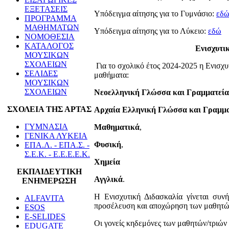
ΕΞΕΤΑΣΕΙΣ
Υπόδειγμα αίτησης για το Γυμνάσιο:
εδ
ΠΡΟΓΡΑΜΜΑ
ΜΑΘΗΜΑΤΩΝ
Υπόδειγμα αίτησης για το Λύκειο:
εδώ
ΝΟΜΟΘΕΣΙΑ
ΚΑΤΑΛΟΓΟΣ
Ενισχυτι
ΜΟΥΣΙΚΩΝ
ΣΧΟΛΕΙΩΝ
Για το σχολικό έτος 2024-2025 η Ενισχ
ΣΕΛΙΔΕΣ
μαθήματα:
ΜΟΥΣΙΚΩΝ
ΣΧΟΛΕΙΩΝ
Νεοελληνική Γλώσσα και Γραμματεία
ΣΧΟΛΕΙΑ ΤΗΣ ΑΡΤΑΣ
Αρχαία Ελληνική Γλώσσα και Γραμμα
ΓΥΜΝΑΣΙΑ
Μαθηματικά
,
ΓΕΝΙΚΑ ΛΥΚΕΙΑ
Φυσική
,
ΕΠΑ.Λ. - ΕΠΑ.Σ. -
Σ.Ε.Κ. - Ε.Ε.Ε.Ε.Κ.
Χημεία
ΕΚΠΑΙΔΕΥΤΙΚΗ
Αγγλικά
.
ΕΝΗΜΕΡΩΣΗ
Η Ενισχυτική Διδασκαλία γίνεται συν
ALFAVITA
προσέλευση και αποχώρηση των μαθητών
ESOS
E-SELIDES
Οι γονείς κηδεμόνες των μαθητών/τριών 
EDUGATE