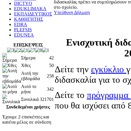
διδασκαλίας πρέπει να συμπληρώσουν τη
DICTYO
στο σχολείο.
EDUKLIMAKA
Υπεύθυνη Δήλωση
ΕΚΠΑΙΔΕΥΤΙΚΟΣ
ΚΑΘΗΓΗΤΗΣ
EDRA
PLEFSIS
EDUNEA
Ενισχυτική διδ
ΕΠΙΣΚΕΨΕΙΣ
2
Σήμερα
42
Χθες
50
Δείτε την
εγκύκλιο
γ
Αυτή την
258
διδασκαλία για το σ
εβδομάδα
Αυτό το
342
μήνα
Δείτε το
πρόγραμμα
Συνολικά
321701
που θα ισχύσει από 
Συνδεδεμένοι χρήστες
Έχουμε 2 επισκέπτες και
κανένα μέλος σε σύνδεση