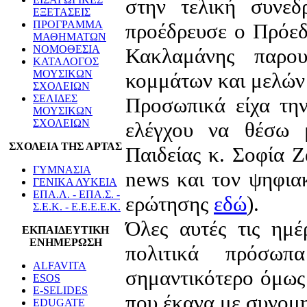
στην τελική συνεδ
ΕΞΕΤΑΣΕΙΣ
ΠΡΟΓΡΑΜΜΑ
προέδρευσε ο Πρόεδ
ΜΑΘΗΜΑΤΩΝ
ΝΟΜΟΘΕΣΙΑ
Κακλαμάνης παρο
ΚΑΤΑΛΟΓΟΣ
ΜΟΥΣΙΚΩΝ
κομμάτων και μελών 
ΣΧΟΛΕΙΩΝ
ΣΕΛΙΔΕΣ
Προσωπικά είχα την
ΜΟΥΣΙΚΩΝ
ΣΧΟΛΕΙΩΝ
ελέγχου να θέσω
ΣΧΟΛΕΙΑ ΤΗΣ ΑΡΤΑΣ
Παιδείας κ. Σοφία Ζ
ΓΥΜΝΑΣΙΑ
news και τον ψηφια
ΓΕΝΙΚΑ ΛΥΚΕΙΑ
ΕΠΑ.Λ. - ΕΠΑ.Σ. -
ερώτησης
εδώ
).
Σ.Ε.Κ. - Ε.Ε.Ε.Ε.Κ.
Όλες αυτές τις ημ
ΕΚΠΑΙΔΕΥΤΙΚΗ
ΕΝΗΜΕΡΩΣΗ
πολιτικά πρόσωπ
ALFAVITA
σημαντικότερο όμως 
ESOS
E-SELIDES
που έκανα με συνομη
EDUGATE