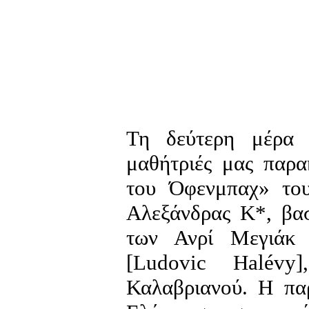
Τη δεύτερη μέρα 
μαθήτριές μας παρ
του Όφενμπαχ» του
Αλεξάνδρας Κ*, βασ
των Ανρί Μεγιάκ 
[Ludovic Halévy
Καλαβριανού. Η πα