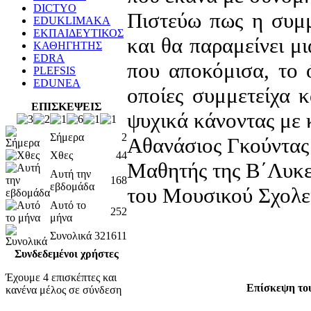
DICTYO
Πιστεύω πως η συμ
EDUKLIMAKA
ΕΚΠΑΙΔΕΥΤΙΚΟΣ
και θα παραμείνει μι
ΚΑΘΗΓΗΤΗΣ
EDRA
που αποκόμισα, το ό
PLEFSIS
EDUNEA
οποίες συμμετείχα κ
ΕΠΙΣΚΕΨΕΙΣ
ψυχικά κάνοντας με
Σήμερα
2
Αθανάσιος Γκούντας
Χθες
44
Μαθητής της Β΄Λυκε
Αυτή την
168
εβδομάδα
του Μουσικού Σχολε
Αυτό το
252
μήνα
Συνολικά
321611
Συνδεδεμένοι χρήστες
Έχουμε 4 επισκέπτες και
Επίσκεψη του
κανένα μέλος σε σύνδεση