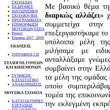
ΣΧΟΛΕΙΩΝ
Με βασικό θέμα τη
ΕΚΔΡΟΜΕΣ
ΔΙΑΓΩΝΙΣΜΟΙ
διαρκώς αλλάζει
» 
ΣΧΟΛΙΚΗ ΒΙΑ
ΠΡΟΓΡΑΜΜΑΤΑ
συμμετείχα στην
ΕΠΙΜΟΡΦΩΣΗ
ΜΟΥΣΙΚΩΝ ΕΣΠΑ
επεξεργαστήκαμε το
Project
Erasmus 2017_2019
υπόλοιπα μέλη τη
ΕΚΔΟΣΕΙΣ
μιλήσαμε με ειδι
ΕΠΙΤΑΦΙΟΣ CD
ανταλλάξαμε γνώμες
ΣΥΛΛΟΓΟΣ ΓΟΝΕΩΝ
συμβαίνει στην Ελλ
ΚΑΙ ΚΗΔΕΜΟΝΩΝ
τα μέλη της ομάδας 
ΣΥΝΘΕΣΗ-
ΚΑΤΑΣΤΑΤΙΚΟ
οποίο συμπεριλάβα
ΑΝΑΚΟΙΝΩΣΕΙΣ
τομέα της επικοινων
ΜΟΥΣΙΚΑ ΣΧΟΛΕΙΑ
ΚΑΤΑΤΑΚΤΗΡΙΕΣ
την εκλεγμένη εκπρ
ΕΞΕΤΑΣΕΙΣ
ΕΙΣΑΓΩΓΙΚΕΣ