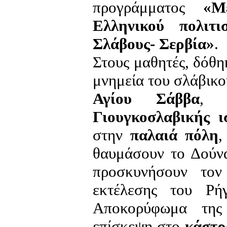
προγράμματος
«Μ
Ελληνικού πολιτ
Σλάβους- Σερβία»
.
Στους μαθητές, δόθη
μνημεία του σλάβικο
Αγίου Σάββα
,
Γιουγκοσλαβικής ι
στην
παλαιά πόλη
,
θαυμάσουν το Δούν
προσκυνήσουν το
εκτέλεσης του Ρή
Αποκορύφωμα της
επίσκεψη στο
κάστρ